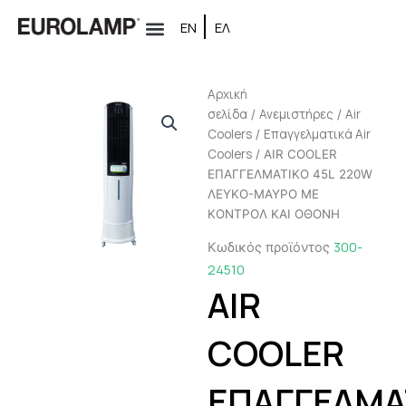
Μετάβαση
ΕΝ
ΕΛ
στο
περιεχόμενο
Αρχική
σελίδα
Ανεμιστήρες
Air
/
/
Coolers
Επαγγελματικά Air
/
Coolers
/ AIR COOLER
ΕΠΑΓΓΕΛΜΑΤΙΚΟ 45L 220W
ΛΕΥΚΟ-ΜΑΥΡΟ ΜΕ
ΚΟΝΤΡΟΛ ΚΑΙ ΟΘΟΝΗ
300-
Κωδικός προϊόντος
24510
AIR
COOLER
ΕΠΑΓΓΕΛΜΑ