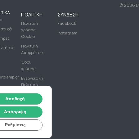
©
2026 Eu
ΤΙΚΆ
ΠΟΛΙΤΙΚΉ
ΣΎΝΔΕΣΗ
ία
Πολιτική
Facebook
ιστικά
χρήσης
Instagram
Cookie
τήρες
Πολιτική
ντήρες
Απορρήτου
Όροι
χρήσης
rolamp.gr
Ενεργειακή
Πολιτική
PHONE
Αποδοχή
+(30)
2310
Απόρριψη
574802
Ρυθμίσεις