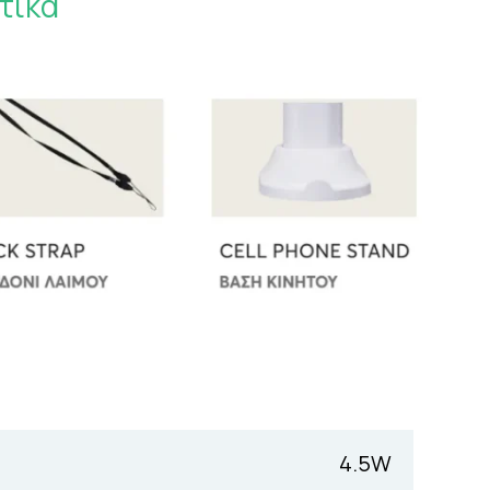
τικά
4.5W