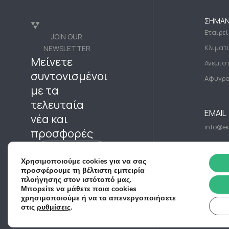
ΣΗΜΑΝ
Εταιρε
JOIN OUR
Κλιματ
NEWSLETTER
Μείνετε
Ανεμισ
συντονισμένοι
Αφυγρα
με τα
τελευταία
EMAIL
νέα και
info@eu
προσφορές
Subscribe Now
Χρησιμοποιούμε cookies για να σας
προσφέρουμε τη βέλτιστη εμπειρία
πλοήγησης στον ιστότοπό μας.
Μπορείτε να μάθετε ποια cookies
χρησιμοποιούμε ή να τα απενεργοποιήσετε
στις
ρυθμίσεις
.