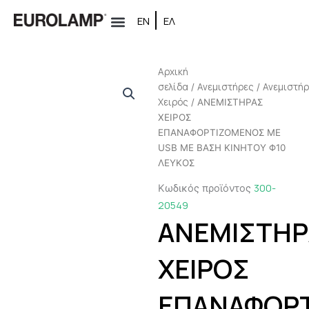
Μετάβαση
ΕΝ
ΕΛ
στο
περιεχόμενο
Αρχική
σελίδα
Ανεμιστήρες
Ανεμιστή
/
/
Χειρός
/ ΑΝΕΜΙΣΤΗΡΑΣ
ΧΕΙΡΟΣ
ΕΠΑΝΑΦΟΡΤΙΖΟΜΕΝΟΣ ΜΕ
USB ΜΕ ΒΑΣΗ ΚΙΝΗΤΟΥ Φ10
ΛΕΥΚΟΣ
300-
Κωδικός προϊόντος
20549
ΑΝΕΜΙΣΤΗΡ
ΧΕΙΡΟΣ
ΕΠΑΝΑΦΟΡ