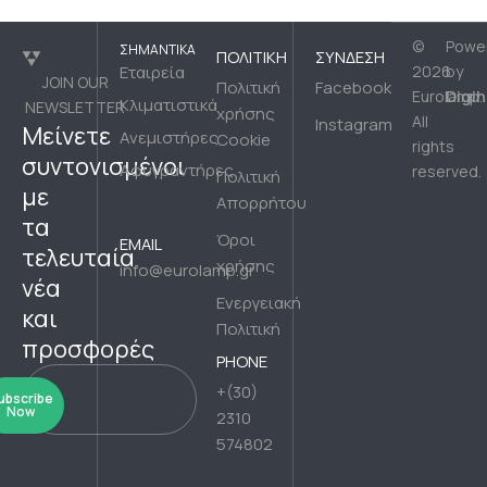
©
Powe
ΣΗΜΑΝΤΙΚΆ
ΠΟΛΙΤΙΚΉ
ΣΎΝΔΕΣΗ
Εταιρεία
2026
by
JOIN OUR
Πολιτική
Facebook
Digih
Eurolamp.
Κλιματιστικά
NEWSLETTER
χρήσης
All
Instagram
Μείνετε
Ανεμιστήρες
Cookie
rights
συντονισμένοι
Αφυγραντήρες
reserved.
Πολιτική
με
Απορρήτου
τα
Όροι
EMAIL
τελευταία
χρήσης
info@eurolamp.gr
νέα
Ενεργειακή
και
Πολιτική
προσφορές
PHONE
+(30)
ubscribe
Now
2310
574802