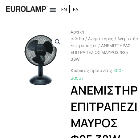
Μετάβαση
ΕΝ
ΕΛ
στο
περιεχόμενο
Αρχική
σελίδα
Ανεμιστήρες
Ανεμιστή
/
/
Επιτραπέζιοι
/ ΑΝΕΜΙΣΤΗΡΑΣ
ΕΠΙΤΡΑΠΕΖΙΟΣ ΜΑΥΡΟΣ Φ25
38W
300-
Κωδικός προϊόντος
20507
ΑΝΕΜΙΣΤΗΡ
ΕΠΙΤΡΑΠΕΖ
ΜΑΥΡΟΣ