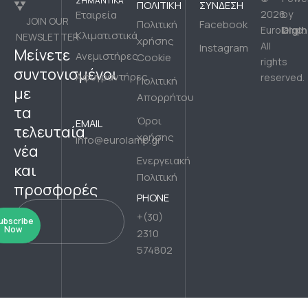
ΣΗΜΑΝΤΙΚΆ
ΠΟΛΙΤΙΚΉ
ΣΎΝΔΕΣΗ
Εταιρεία
2026
by
JOIN OUR
Πολιτική
Facebook
Digih
Eurolamp.
Κλιματιστικά
NEWSLETTER
χρήσης
All
Instagram
Μείνετε
Ανεμιστήρες
Cookie
rights
συντονισμένοι
Αφυγραντήρες
reserved.
Πολιτική
με
Απορρήτου
τα
Όροι
EMAIL
τελευταία
χρήσης
info@eurolamp.gr
νέα
Ενεργειακή
και
Πολιτική
προσφορές
PHONE
+(30)
ubscribe
Now
2310
574802