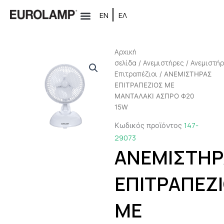
Μετάβαση
ΕΝ
ΕΛ
στο
περιεχόμενο
Αρχική
σελίδα
Ανεμιστήρες
Ανεμιστή
/
/
Επιτραπέζιοι
/ ΑΝΕΜΙΣΤΗΡΑΣ
ΕΠΙΤΡΑΠΕΖΙΟΣ ΜΕ
ΜΑΝΤΑΛΑΚΙ ΑΣΠΡΟ Φ20
15W
147-
Κωδικός προϊόντος
29073
ΑΝΕΜΙΣΤΗΡ
ΕΠΙΤΡΑΠΕΖ
ΜΕ