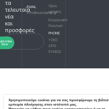
τα
Όροι
EMAIL
τελευταία
χρήσης
info@eurolamp.gr
νέα
Ενεργειακή
και
Πολιτική
προσφορές
PHONE
+(30)
ubscribe
Now
2310
574802
Χρησιμοποιούμε cookies για να σας προσφέρουμε τη βέλτισ
εμπειρία πλοήγησης στον ιστότοπό μας.
Μπορείτε να μάθετε ποια cookies χρησιμοποιούμε ή να τα