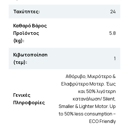
Ταχύτητες:
24
Καθαρό Βάρος
Προϊόντος
5.8
(kg):
Κιβωτοποίηση
1
(τεμ):
Αθόρυβο, Μικρότερο &
Ελαφρύτερο Μοτερ. Έως
και 50% λιγότερη
Γενικές
κατανάλωση/ Silent,
Πληροφορίες
Smaller & Lighter Motor. Up
to 50% less consumption –
ECO Friendly