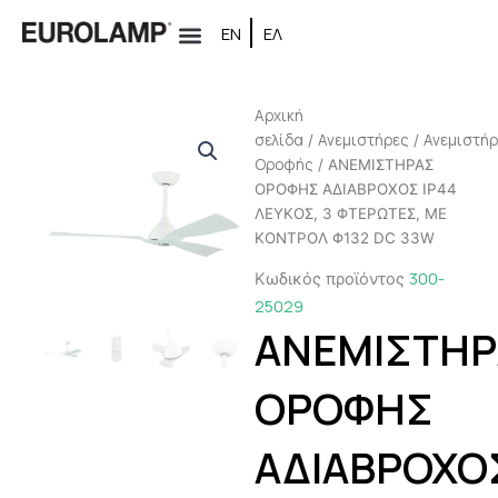
Μετάβαση
ΕΝ
ΕΛ
στο
Δίκτυο συνεργατών
περιεχόμενο
Αρχική
σελίδα
Ανεμιστήρες
Ανεμιστή
/
/
Oροφής
/ ΑΝΕΜΙΣΤΗΡΑΣ
ΟΡΟΦΗΣ ΑΔΙΑΒΡΟΧΟΣ IP44
ΛΕΥΚΟΣ, 3 ΦΤΕΡΩΤΕΣ, ΜΕ
ΚΟΝΤΡΟΛ Φ132 DC 33W
300-
Κωδικός προϊόντος
25029
ΑΝΕΜΙΣΤΗΡ
ΟΡΟΦΗΣ
ΑΔΙΑΒΡΟΧΟ