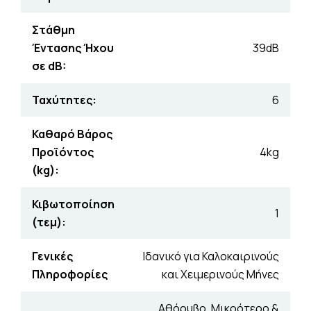
Στάθμη
Έντασης Ήχου
39dB
σε dB:
Ταχύτητες:
6
Καθαρό Βάρος
Προϊόντος
4kg
(kg):
Κιβωτοποίηση
1
(τεμ):
Γενικές
Ιδανικό για Καλοκαιρινούς
Πληροφορίες
και Χειμερινούς Μήνες
Αθόρυβο, Μικρότερο &