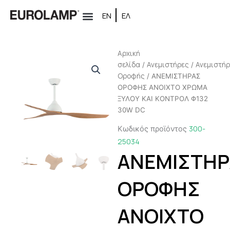
Μετάβαση
ΕΝ
ΕΛ
στο
περιεχόμενο
Αρχική
σελίδα
Ανεμιστήρες
Ανεμιστή
/
/
Oροφής
/ ΑΝΕΜΙΣΤΗΡΑΣ
ΟΡΟΦΗΣ ΑΝΟΙΧΤΟ ΧΡΩΜΑ
ΞΥΛΟΥ ΚΑΙ ΚΟΝΤΡΟΛ Φ132
30W DC
300-
Κωδικός προϊόντος
25034
ΑΝΕΜΙΣΤΗΡ
ΟΡΟΦΗΣ
ΑΝΟΙΧΤΟ