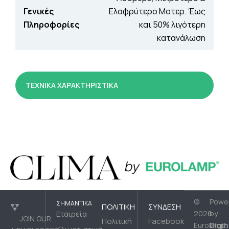
Γενικές
Ελαφρύτερο Μοτερ. Έως
Πληροφορίες
και 50% λιγότερη
κατανάλωση
ΤΕΧΝΙΚΑ ΧΑΡΑΚΤΗΡΙΣΤΙΚΑ
©
Powe
ΣΗΜΑΝΤΙΚΆ
ΠΟΛΙΤΙΚΉ
ΣΎΝΔΕΣΗ
Εταιρεία
2026
by
JOIN OUR
Πολιτική
Facebook
Digih
Eurolamp.