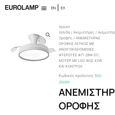
Μετάβαση
ΕΝ
ΕΛ
στο
περιεχόμενο
Αρχική
σελίδα
Ανεμιστήρες
Ανεμιστή
/
/
Oροφής
/ ΑΝΕΜΙΣΤΗΡΑΣ
ΟΡΟΦΗΣ ΛΕΥΚΟΣ ΜΕ
ΑΝΟΙΓΟΚΛΕΙΟΜΕΝΕΣ
ΦΤΕΡΩΤΕΣ Φ71 28W DC
MOTEΡ ΜΕ LED ΦΩΣ 43W
ΚΑΙ ΚΟΝΤΡΟΛ
300-
Κωδικός προϊόντος
25085
ΑΝΕΜΙΣΤΗΡ
ΟΡΟΦΗΣ