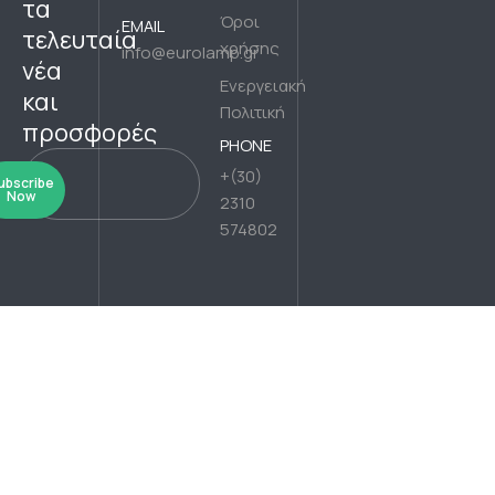
τα
Όροι
EMAIL
τελευταία
χρήσης
info@eurolamp.gr
νέα
Ενεργειακή
και
Πολιτική
προσφορές
PHONE
+(30)
ubscribe
Now
2310
574802