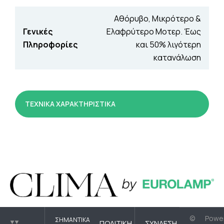
Αθόρυβο, Μικρότερο &
Γενικές
Ελαφρύτερο Μοτερ. Έως
Πληροφορίες
και 50% λιγότερη
κατανάλωση
ΤΕΧΝΙΚΑ ΧΑΡΑΚΤΗΡΙΣΤΙΚΑ
©
Powe
ΣΗΜΑΝΤΙΚΆ
ΠΟΛΙΤΙΚΉ
ΣΎΝΔΕΣΗ