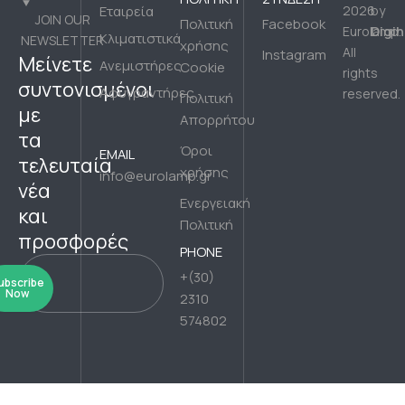
Εταιρεία
2026
by
JOIN OUR
Πολιτική
Facebook
Digih
Eurolamp.
Κλιματιστικά
NEWSLETTER
χρήσης
All
Instagram
Μείνετε
Ανεμιστήρες
Cookie
rights
συντονισμένοι
Αφυγραντήρες
reserved.
Πολιτική
με
Απορρήτου
τα
Όροι
EMAIL
τελευταία
χρήσης
info@eurolamp.gr
νέα
Ενεργειακή
και
Πολιτική
προσφορές
PHONE
+(30)
ubscribe
Now
2310
574802