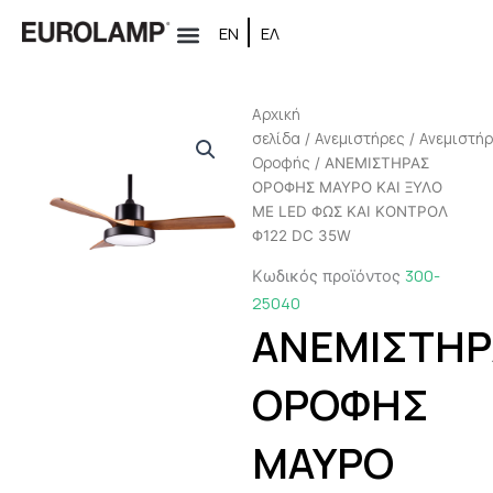
Μετάβαση
ΕΝ
ΕΛ
στο
περιεχόμενο
Αρχική
σελίδα
Ανεμιστήρες
Ανεμιστή
/
/
Oροφής
/ ΑΝΕΜΙΣΤΗΡΑΣ
ΟΡΟΦΗΣ ΜΑΥΡΟ ΚΑΙ ΞΥΛΟ
ΜΕ LED ΦΩΣ ΚΑΙ ΚΟΝΤΡΟΛ
Φ122 DC 35W
300-
Κωδικός προϊόντος
25040
ΑΝΕΜΙΣΤΗΡ
ΟΡΟΦΗΣ
ΜΑΥΡΟ