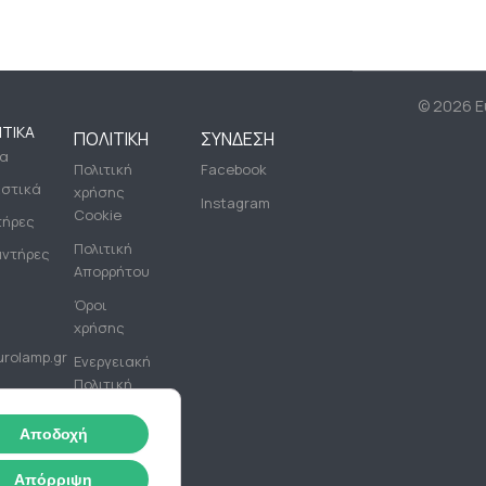
©
2026 Eu
ΤΙΚΆ
ΠΟΛΙΤΙΚΉ
ΣΎΝΔΕΣΗ
ία
Πολιτική
Facebook
ιστικά
χρήσης
Instagram
Cookie
τήρες
Πολιτική
ντήρες
Απορρήτου
Όροι
χρήσης
rolamp.gr
Ενεργειακή
Πολιτική
PHONE
Αποδοχή
+(30)
2310
Απόρριψη