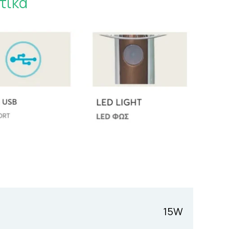
τικά
15W