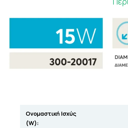
Περ
Ονομαστική Ισχύς
(W):