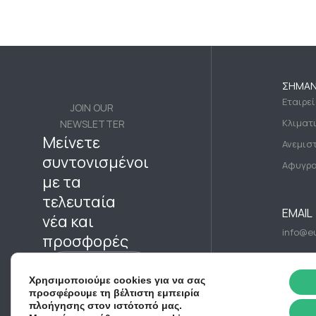
ΣΗΜΑΝ
Εταιρε
JOIN OUR
Κλιματ
NEWSLETTER
Μείνετε
Ανεμισ
συντονισμένοι
Αφυγρα
με τα
τελευταία
EMAIL
νέα και
info@eu
προσφορές
Subscribe Now
Χρησιμοποιούμε cookies για να σας
προσφέρουμε τη βέλτιστη εμπειρία
πλοήγησης στον ιστότοπό μας.