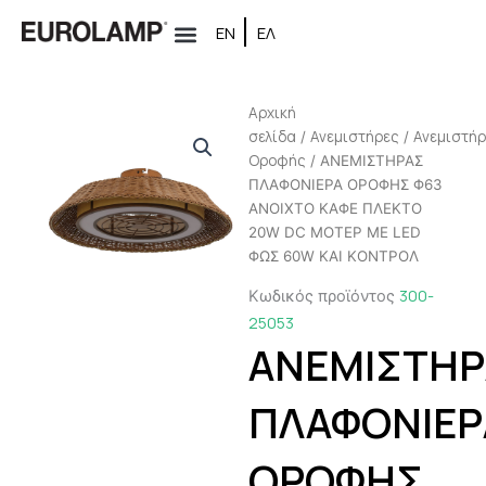
Μετάβαση
ΕΝ
ΕΛ
στο
περιεχόμενο
Αρχική
σελίδα
Ανεμιστήρες
Ανεμιστή
/
/
Oροφής
/ ΑΝΕΜΙΣΤΗΡΑΣ
ΠΛΑΦΟΝΙΕΡΑ ΟΡΟΦΗΣ Φ63
ΑΝΟΙΧΤΟ ΚΑΦΕ ΠΛΕΚΤΟ
20W DC ΜΟΤΕΡ ΜΕ LED
ΦΩΣ 60W ΚΑΙ ΚΟΝΤΡΟΛ
300-
Κωδικός προϊόντος
25053
ΑΝΕΜΙΣΤΗΡ
ΠΛΑΦΟΝΙΕΡ
ΟΡΟΦΗΣ