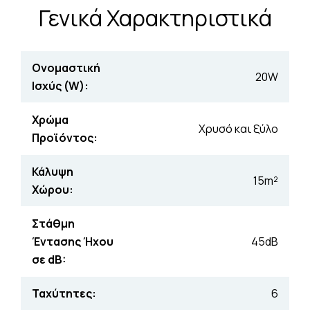
Γενικά Χαρακτηριστικά
Ονομαστική
20W
Ισχύς (W):
Χρώμα
Χρυσό και ξύλο
Προϊόντος:
Κάλυψη
15m²
Χώρου:
Στάθμη
Έντασης Ήχου
45dB
σε dB:
Ταχύτητες:
6