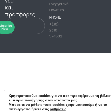
νέα
Ενεργειακή
και
Πολιτική
προσφορές
PHONE
+(30)
ubscribe
Now
2310
574802
Χρησιμοποιούμε cookies για να σας προσφέρουμε τη βέλτισ
εμπειρία πλοήγησης στον ιστότοπό μας.
Μπορείτε να μάθετε ποια cookies χρησιμοποιούμε ή να τα
απενεργοποιήσετε στις
ρυθμίσεις
.