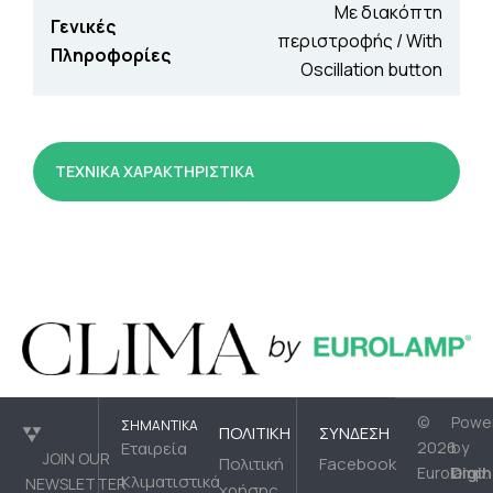
Με διακόπτη
Γενικές
περιστροφής / With
Πληροφορίες
Oscillation button
ΤΕΧΝΙΚΑ ΧΑΡΑΚΤΗΡΙΣΤΙΚΑ
©
Powe
ΣΗΜΑΝΤΙΚΆ
ΠΟΛΙΤΙΚΉ
ΣΎΝΔΕΣΗ
Εταιρεία
2026
by
JOIN OUR
Πολιτική
Facebook
Digih
Eurolamp.
Κλιματιστικά
NEWSLETTER
χρήσης