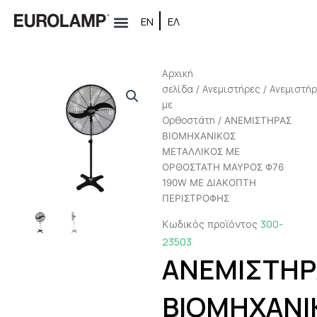
Μετάβαση
ΕΝ
ΕΛ
στο
περιεχόμενο
Αρχική
σελίδα
Ανεμιστήρες
Ανεμιστή
/
/
με
Ορθοστάτη
/ ΑΝΕΜΙΣΤΗΡΑΣ
ΒΙΟΜΗΧΑΝΙΚΟΣ
ΜΕΤΑΛΛΙΚΟΣ ΜΕ
ΟΡΘΟΣΤΑΤΗ ΜΑΥΡΟΣ Φ76
190W ΜΕ ΔΙΑΚΟΠΤΗ
ΠΕΡΙΣΤΡΟΦΗΣ
300-
Κωδικός προϊόντος
23503
ΑΝΕΜΙΣΤΗΡ
ΒΙΟΜΗΧΑΝΙ