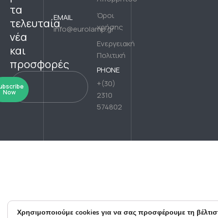
τα
Όροι
EMAIL
τελευταία
χρήσης
info@eurolamp.gr
νέα
Ενεργειακή
και
Πολιτική
προσφορές
PHONE
+(30)
ubscribe
Now
2310
574802
Χρησιμοποιούμε cookies για να σας προσφέρουμε τη βέλτισ