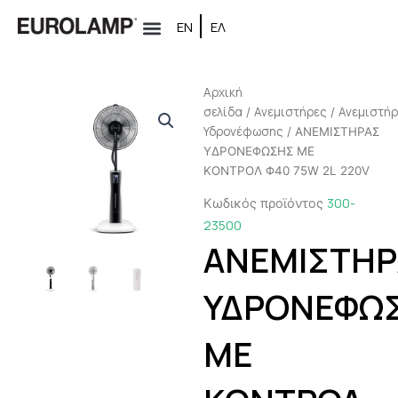
Μετάβαση
ΕΝ
ΕΛ
στο
περιεχόμενο
Αρχική
σελίδα
Ανεμιστήρες
Ανεμιστή
/
/
Υδρονέφωσης
/ ΑΝΕΜΙΣΤΗΡΑΣ
ΥΔΡΟΝΕΦΩΣΗΣ ΜΕ
ΚΟΝΤΡΟΛ Φ40 75W 2L 220V
300-
Κωδικός προϊόντος
23500
ΑΝΕΜΙΣΤΗΡ
ΥΔΡΟΝΕΦΩ
ΜΕ