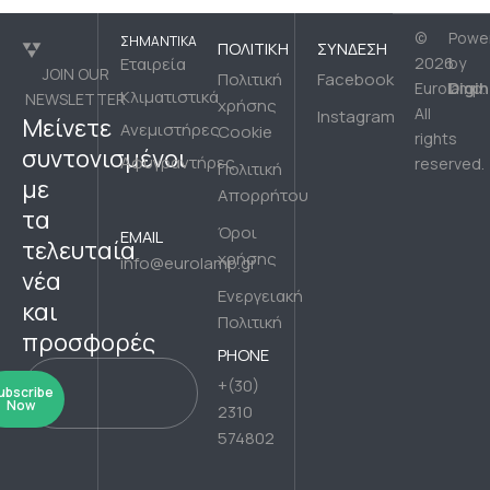
©
Powe
ΣΗΜΑΝΤΙΚΆ
ΠΟΛΙΤΙΚΉ
ΣΎΝΔΕΣΗ
Εταιρεία
2026
by
JOIN OUR
Πολιτική
Facebook
Digih
Eurolamp.
Κλιματιστικά
NEWSLETTER
χρήσης
All
Instagram
Μείνετε
Ανεμιστήρες
Cookie
rights
συντονισμένοι
Αφυγραντήρες
reserved.
Πολιτική
με
Απορρήτου
τα
Όροι
EMAIL
τελευταία
χρήσης
info@eurolamp.gr
νέα
Ενεργειακή
και
Πολιτική
προσφορές
PHONE
+(30)
ubscribe
Now
2310
574802