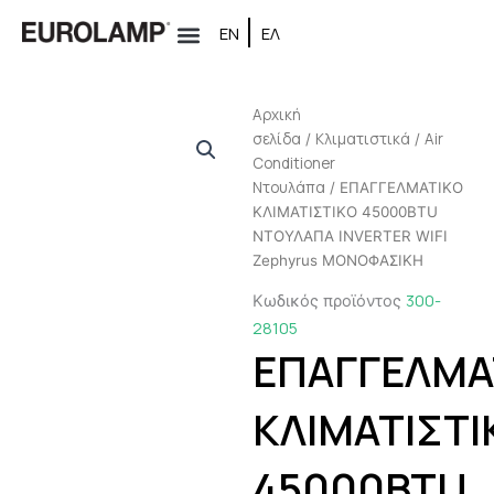
Μετάβαση
ΕΝ
ΕΛ
στο
περιεχόμενο
Αρχική
σελίδα
Κλιματιστικά
Air
/
/
Conditioner
Ντουλάπα
/ ΕΠΑΓΓΕΛΜΑΤΙΚΟ
ΚΛΙΜΑΤΙΣΤΙΚΟ 45000BTU
ΝΤΟΥΛΑΠΑ INVERTER WIFI
Zephyrus ΜΟΝΟΦΑΣΙΚΗ
300-
Κωδικός προϊόντος
28105
ΕΠΑΓΓΕΛΜΑ
ΚΛΙΜΑΤΙΣΤΙ
45000BTU