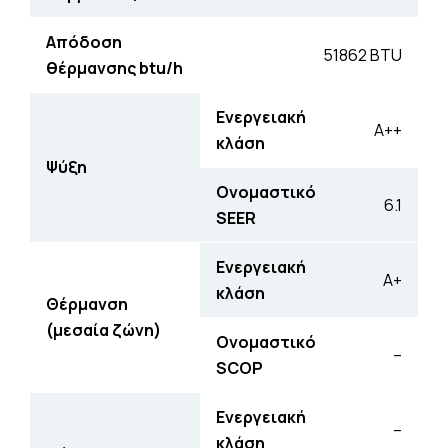
Απόδοση
51862 BTU
θέρµανσης btu/h
Ενεργειακή
A++
κλάση
Ψύξη
Ονοµαστικό
6.1
SEER
Ενεργειακή
A+
κλάση
Θέρµανση
(µεσαία ζώνη)
Ονοµαστικό
–
SCOP
Ενεργειακή
–
κλάση