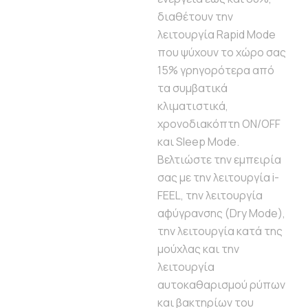
διαθέτουν την
λειτουργία Rapid Mode
που ψύχουν το χώρο σας
15% γρηγορότερα από
τα συμβατικά
κλιματιστικά,
χρονοδιακόπτη ON/OFF
και Sleep Mode.
Βελτιώστε την εμπειρία
σας με την λειτουργία i-
FEEL, την λειτουργία
αφύγρανσης (Dry Mode),
την λειτουργία κατά της
μούχλας και την
λειτουργία
αυτοκαθαρισμού ρύπων
και βακτηρίων του