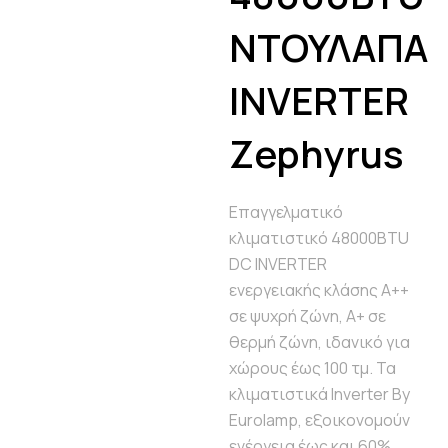
ΝΤΟΥΛΑΠΑ
INVERTER
Zephyrus
Επαγγελματικό
κλιματιστικό 48000BTU
DC INVERTER
ενεργειακής κλάσης A++
σε ψυχρή ζώνη, Α+ σε
θερμή ζώνη, ιδανικό για
χώρους έως 100 τμ. Τα
κλιματιστικά Inverter By
Eurolamp, εξοικονομούν
ενέργεια έως και 60%,