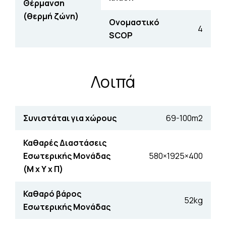
Θέρµανση
(θερµή ζώνη)
Ονοµαστικό
4
SCOP
Λοιπά
Συνιστάται για χώρους
69-100m2
Καθαρές Διαστάσεις
Εσωτερικής Μονάδας
580×1925×400
(Μ x Υ x Π)
Καθαρό βάρος
52kg
Εσωτερικής Μονάδας