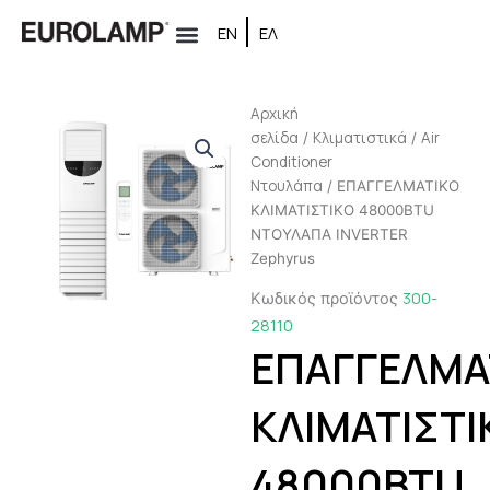
Μετάβαση
ΕΝ
ΕΛ
στο
περιεχόμενο
Αρχική
σελίδα
Κλιματιστικά
Air
/
/
Conditioner
Ντουλάπα
/ ΕΠΑΓΓΕΛΜΑΤΙΚΟ
ΚΛΙΜΑΤΙΣΤΙΚΟ 48000BTU
ΝΤΟΥΛΑΠΑ INVERTER
Zephyrus
300-
Κωδικός προϊόντος
28110
ΕΠΑΓΓΕΛΜΑ
ΚΛΙΜΑΤΙΣΤΙ
48000BTU