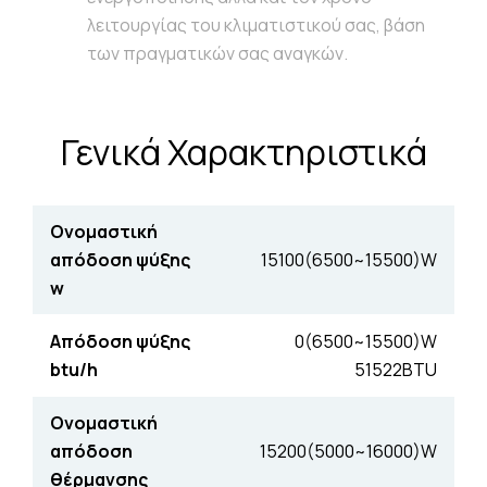
λειτουργίας του κλιματιστικού σας, βάση
των πραγματικών σας αναγκών.
Γενικά Χαρακτηριστικά
Ονοµαστική
απόδοση ψύξης
15100(6500~15500)W
w
Απόδοση ψύξης
0(6500~15500)W
btu/h
51522BTU
Ονοµαστική
απόδοση
15200(5000~16000)W
θέρµανσης