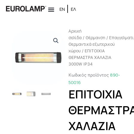
Μετάβαση
ΕΝ
ΕΛ
στο
περιεχόμενο
Αρχική
σελίδα
Θέρμανση
Επαγγελματ
/
/
Θερμαντικά εξωτερικού
χώρου
/ ΕΠΙΤΟΙΧΙΑ
ΘΕΡΜΑΣΤΡΑ ΧΑΛΑΖΙΑ
3000W IP34
890-
Κωδικός προϊόντος
50016
ΕΠΙΤΟΙΧΙΑ
ΘΕΡΜΑΣΤΡ
ΧΑΛΑΖΙΑ