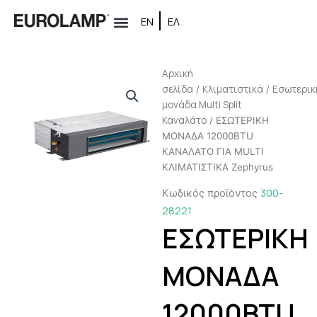
Μετάβαση
ΕΝ
ΕΛ
στο
περιεχόμενο
Αρχική
σελίδα
Κλιματιστικά
Εσωτερικ
/
/
μονάδα Multi Split
Καναλάτο
/ ΕΣΩΤΕΡΙΚΗ
ΜΟΝΑΔΑ 12000BTU
ΚΑΝΑΛΑΤΟ ΓΙΑ MULTI
ΚΛΙΜΑΤΙΣΤΙΚΑ Zephyrus
300-
Κωδικός προϊόντος
28221
ΕΣΩΤΕΡΙΚΗ
ΜΟΝΑΔΑ
12000BTU