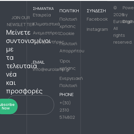
©
Powe
ΣΗΜΑΝΤΙΚΆ
ΠΟΛΙΤΙΚΉ
ΣΎΝΔΕΣΗ
Εταιρεία
2026
by
JOIN OUR
Πολιτική
Facebook
Digih
Eurolamp.
Κλιματιστικά
NEWSLETTER
χρήσης
All
Instagram
Μείνετε
Ανεμιστήρες
Cookie
rights
συντονισμένοι
Αφυγραντήρες
reserved.
Πολιτική
με
Απορρήτου
τα
Όροι
EMAIL
τελευταία
χρήσης
info@eurolamp.gr
νέα
Ενεργειακή
και
Πολιτική
προσφορές
PHONE
+(30)
ubscribe
Now
2310
574802