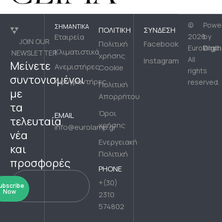
©
Powe
ΣΗΜΑΝΤΙΚΆ
ΠΟΛΙΤΙΚΉ
ΣΎΝΔΕΣΗ
Εταιρεία
2026
by
JOIN OUR
Πολιτική
Facebook
Digih
Eurolamp.
Κλιματιστικά
NEWSLETTER
χρήσης
All
Instagram
Μείνετε
Ανεμιστήρες
Cookie
rights
συντονισμένοι
Αφυγραντήρες
reserved.
Πολιτική
με
Απορρήτου
τα
Όροι
EMAIL
τελευταία
χρήσης
info@eurolamp.gr
νέα
Ενεργειακή
και
Πολιτική
προσφορές
PHONE
+(30)
ubscribe
Now
2310
574802