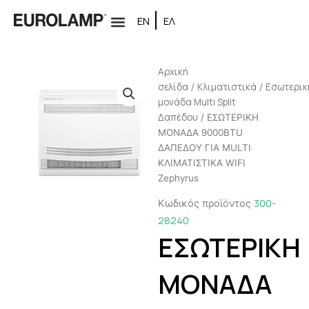
Μετάβαση
ΕΝ
ΕΛ
στο
περιεχόμενο
Αρχική
σελίδα
Κλιματιστικά
Εσωτερικ
/
/
μονάδα Multi Split
Δαπέδου
/ ΕΣΩΤΕΡΙΚΗ
ΜΟΝΑΔΑ 9000BTU
ΔΑΠΕΔΟΥ ΓΙΑ MULTI
ΚΛΙΜΑΤΙΣΤΙΚΑ WIFI
Zephyrus
300-
Κωδικός προϊόντος
28240
ΕΣΩΤΕΡΙΚΗ
ΜΟΝΑΔΑ