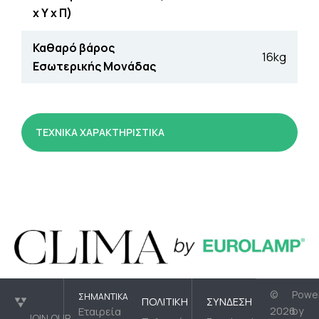
x Υ x Π)
Καθαρό βάρος
16kg
Εσωτερικής Μονάδας
ΤΕΧΝΙΚΑ ΧΑΡΑΚΤΗΡΙΣΤΙΚΑ
©
Powe
ΣΗΜΑΝΤΙΚΆ
ΠΟΛΙΤΙΚΉ
ΣΎΝΔΕΣΗ
Εταιρεία
2026
by
JOIN OUR