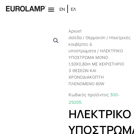
Μετάβαση
ΕΝ
ΕΛ
στο
περιεχόμενο
Αρχική
σελίδα
Θέρμανση
Ηλεκτρικές
/
/
κουβέρτες &
υποστρώματα
/ ΗΛΕΚΤΡΙΚΟ
ΥΠΟΣΤΡΩΜΑ ΜΟΝΟ
1,50Χ0,80m ΜΕ ΧΕΙΡΙΣΤΗΡΙΟ
3 ΘΕΣΕΩΝ ΚΑΙ
ΧΡΟΝΟΔΙΑΚΟΠΤΗ
ΠΛΕΝΟΜΕΝΟ 60W
300-
Κωδικός προϊόντος
29205
ΗΛΕΚΤΡΙΚΟ
ΥΠΟΣΤΡΩΜ