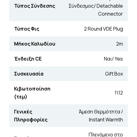
Τύπος Σύνδεσης
Σύνδεσμος/ Detachable
Connector
Τύπος Φις
2 Round VDE Plug
Μήκος Καλωδίου
2m
Ένδειξη CE
Ναι/ Yes
Συσκευασία
Gift Box
Κιβωτοποίηση
1\12
(τεμ)
Γενικές
Άμεση Θερμότητα /
Πληροφορίες
Instant Warmth
Πλενόμενο στο