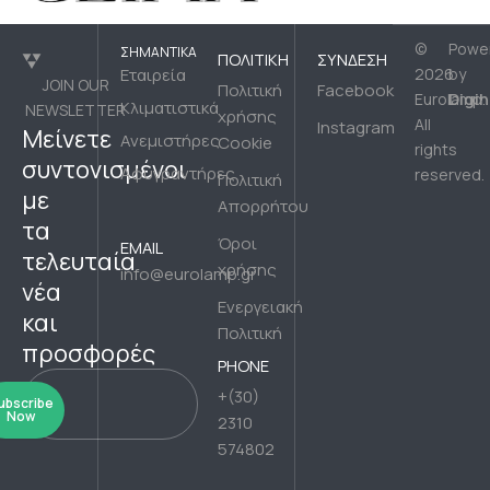
©
Powe
ΣΗΜΑΝΤΙΚΆ
ΠΟΛΙΤΙΚΉ
ΣΎΝΔΕΣΗ
Εταιρεία
2026
by
JOIN OUR
Πολιτική
Facebook
Digih
Eurolamp.
Κλιματιστικά
NEWSLETTER
χρήσης
All
Instagram
Μείνετε
Ανεμιστήρες
Cookie
rights
συντονισμένοι
Αφυγραντήρες
reserved.
Πολιτική
με
Απορρήτου
τα
Όροι
EMAIL
τελευταία
χρήσης
info@eurolamp.gr
νέα
Ενεργειακή
και
Πολιτική
προσφορές
PHONE
+(30)
ubscribe
Now
2310
574802