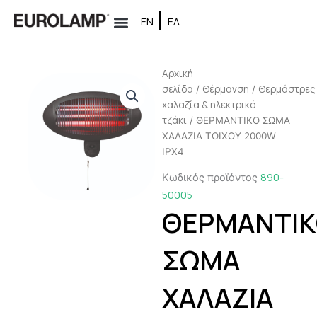
Μετάβαση
ΕΝ
ΕΛ
στο
περιεχόμενο
Αρχική
σελίδα
Θέρμανση
Θερμάστρες
/
/
χαλαζία & ηλεκτρικό
τζάκι
/ ΘΕΡΜΑΝΤΙΚΟ ΣΩΜΑ
ΧΑΛΑΖΙΑ TOIXOY 2000W
IPX4
890-
Κωδικός προϊόντος
50005
ΘΕΡΜΑΝΤΙ
ΣΩΜΑ
ΧΑΛΑΖΙΑ