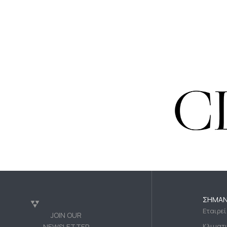
ΣΗΜΑΝ
Εταιρε
JOIN OUR
Κλιματ
NEWSLETTER