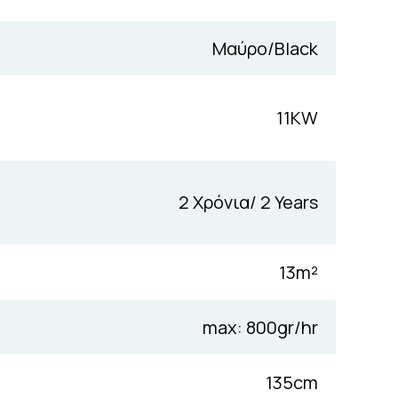
Μαύρo/Black
11KW
2 Χρόνια/ 2 Years
13m²
max: 800gr/hr
135cm