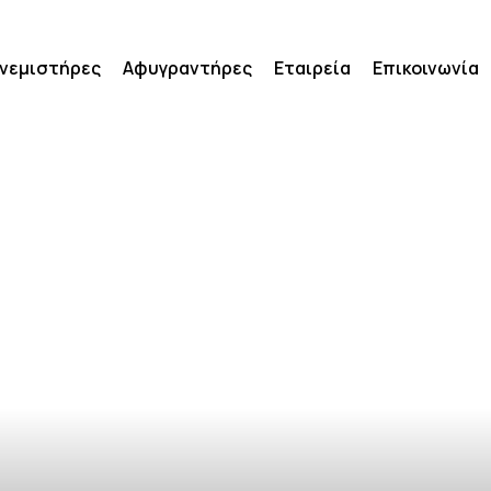
νεμιστήρες
Αφυγραντήρες
Εταιρεία
Επικοινωνία
ην συσκευή. Εμφανίζει τον κωδικό του προβλήματος στην 
ναι απαραίτητο.