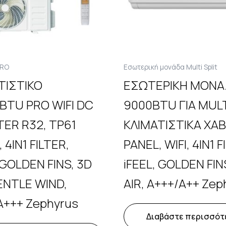
PRO
Εσωτερική μονάδα Multi Split
ΤΙΣΤΙΚΟ
ΕΣΩΤΕΡΙΚΗ ΜΟΝ
BTU PRO WIFI DC
9000BTU ΓΙΑ MUL
TER R32, TP61
ΚΛΙΜΑΤΙΣΤΙΚΑ ΧΑΒ
 4IN1 FILTER,
PANEL, WIFI, 4IN1 F
 GOLDEN FINS, 3D
iFEEL, GOLDEN FIN
GENTLE WIND,
AIR, A+++/A++ Zep
A+++ Zephyrus
Διαβάστε περισσότ