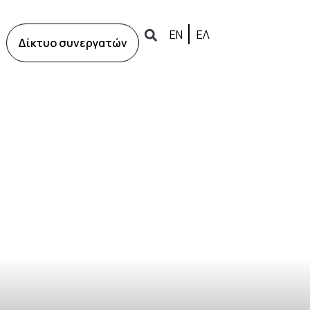
ΕΝ
ΕΛ
Δίκτυο συνεργατών
οθόνη, ενεργοποιεί αυτόματα την λειτουργία