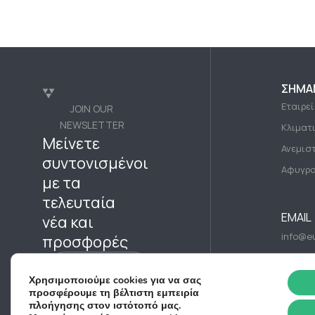
ΣΗΜΑ
Εταιρε
JOIN OUR
NEWSLETTER
Κλιματ
Μείνετε
Ανεμισ
συντονισμένοι
Αφυγρα
με τα
τελευταία
EMAIL
νέα και
info@eu
προσφορές
Subscribe Now
Χρησιμοποιούμε cookies για να σας
προσφέρουμε τη βέλτιστη εμπειρία
πλοήγησης στον ιστότοπό μας.