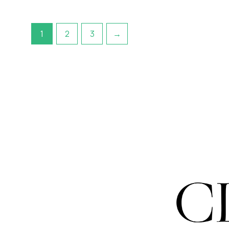
1
2
3
→