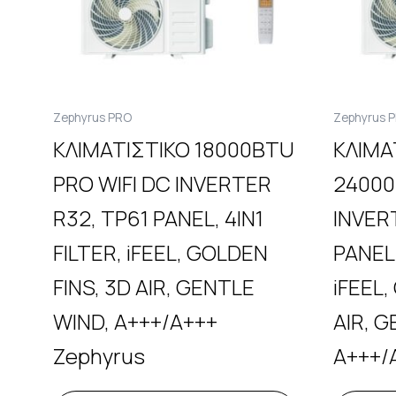
Ζephyrus PRO
Ζephyrus 
ΚΛΙΜΑΤΙΣΤΙΚΟ 18000BTU
ΚΛΙΜΑ
PRO WIFI DC INVERTER
24000
R32, TP61 PANEL, 4IN1
INVER
FILTER, iFEEL, GOLDEN
PANEL,
FINS, 3D AIR, GENTLE
iFEEL,
WIND, A+++/A+++
AIR, 
Zephyrus
A+++/