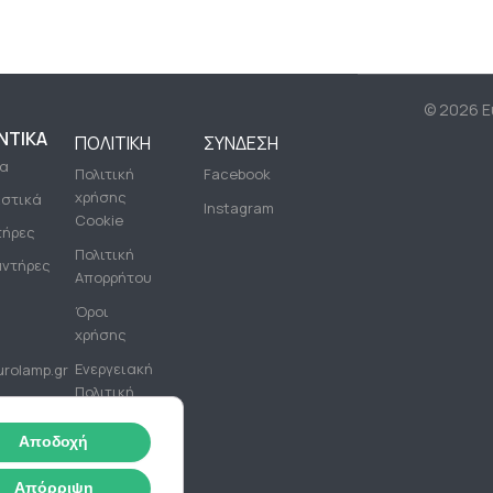
©
2026 Eu
ΝΤΙΚΆ
ΠΟΛΙΤΙΚΉ
ΣΎΝΔΕΣΗ
ία
Πολιτική
Facebook
χρήσης
ιστικά
Instagram
Cookie
τήρες
Πολιτική
ντήρες
Απορρήτου
Όροι
χρήσης
Ενεργειακή
rolamp.gr
Πολιτική
PHONE
Αποδοχή
+(30)
2310
Απόρριψη